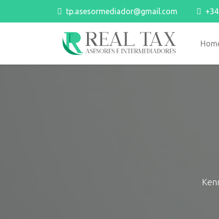
tp.asesormediador@gmail.com
+34 
Hom
Kenn