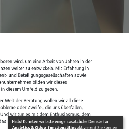
oren wird, um eine Arbeit von Jahren in der
nzen weiter zu entwickeln. Mit Erfahrung in
nt- und Beteiligungsgesellschaften sowie
enunternehmen bilden wir dieses
in diesem Umfeld zu geben.
er Welt der Beratung wollen wir all diese
obleme oder Zweifel, die uns überfallen,
. Und wir tun es mit dem Enthusiasmus, dem
s uns charakterisiert.
Hallo! Könnten wir bitte einige zusätzliche Dienste für
Analytics & Odoo_functionalities
aktivieren? Sie können