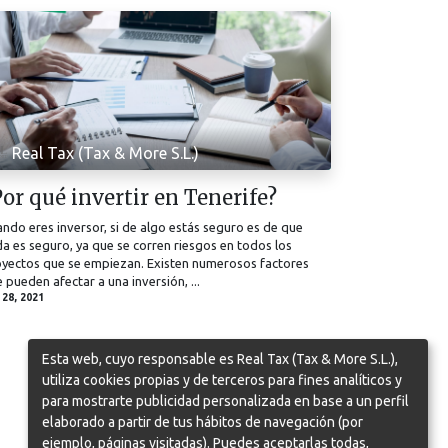
Real Tax (Tax & More S.L.)
Por qué invertir en Tenerife?
ndo eres inversor, si de algo estás seguro es de que
a es seguro, ya que se corren riesgos en todos los
yectos que se empiezan. Existen numerosos factores
 pueden afectar a una inversión, ...
. 28, 2021
Esta web, cuyo responsable es Real Tax (Tax & More S.L.),
utiliza cookies propias y de terceros para fines analíticos y
para mostrarte publicidad personalizada en base a un perfil
elaborado a partir de tus hábitos de navegación (por
ejemplo, páginas visitadas). Puedes aceptarlas todas,