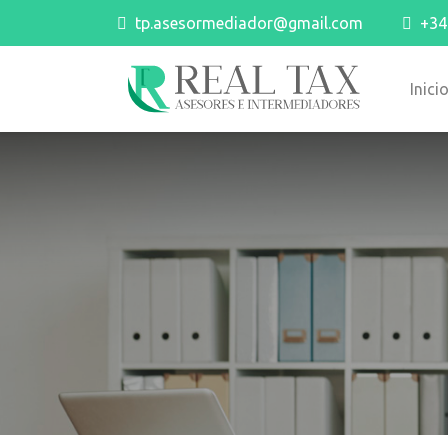
tp.asesormediador@gmail.com
+34 
Inici