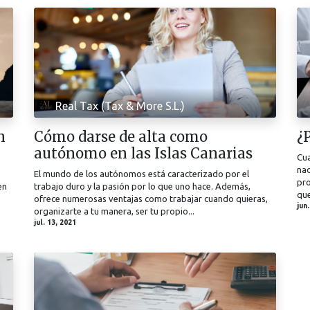
Real Tax (Tax & More S.L.)
n
Cómo darse de alta como
¿
autónomo en las Islas Canarias
Cua
nad
El mundo de los autónomos está caracterizado por el
pro
en
trabajo duro y la pasión por lo que uno hace. Además,
que
ofrece numerosas ventajas como trabajar cuando quieras,
jun
organizarte a tu manera, ser tu propio...
jul. 13, 2021